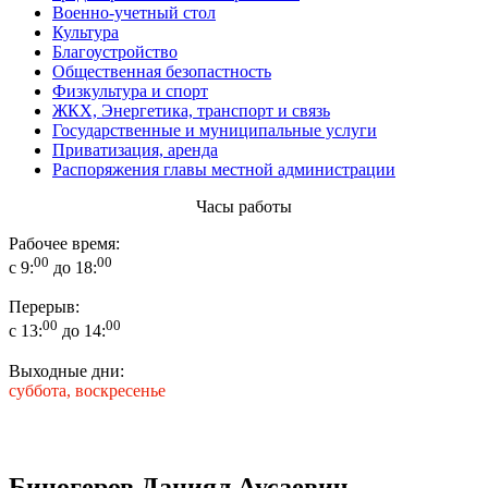
Военно-учетный стол
Культура
Благоустройство
Общественная безопастность
Физкультура и спорт
ЖКХ, Энергетика, транспорт и связь
Государственные и муниципальные услуги
Приватизация, аренда
Распоряжения главы местной администрации
Часы работы
Рабочее время:
00
00
с 9:
до 18:
Перерыв:
00
00
с 13:
до 14:
Выходные дни:
суббота, воскресенье
Биногеров Даниял Аусаевич