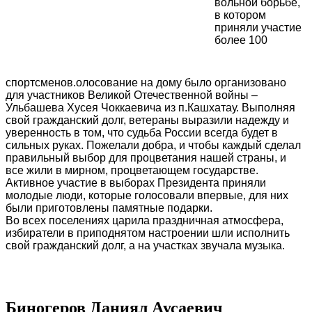
вольной борьбе,
в котором
приняли участие
более 100
спортсменов.
олосование на дому было организовано
для участников Великой Отечественной войны –
Ульбашева Хусея Чоккаевича из п.Кашхатау. Выполняя
свой гражданский долг, ветераны выразили надежду и
уверенность в том, что судьба России всегда будет в
сильных руках. Пожелали добра, и чтобы каждый сделал
правильный выбор для процветания нашей страны, и
все жили в мирном, процветающем государстве.
Активное участие в выборах Президента приняли
молодые люди, которые голосовали впервые, для них
были приготовлены памятные подарки.
Во всех поселениях царила праздничная атмосфера,
избиратели в приподнятом настроении шли исполнить
свой гражданский долг, а на участках звучала музыка.
Биногеров Даниял Аусаевич