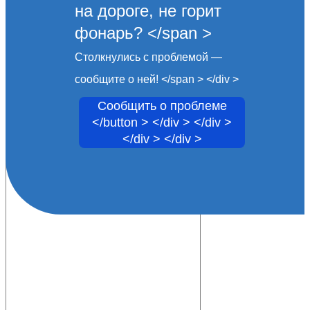
на дороге, не горит
фонарь? </span >
Столкнулись с проблемой —
сообщите о ней! </span > </div >
Сообщить о проблеме
</button > </div > </div >
</div > </div >