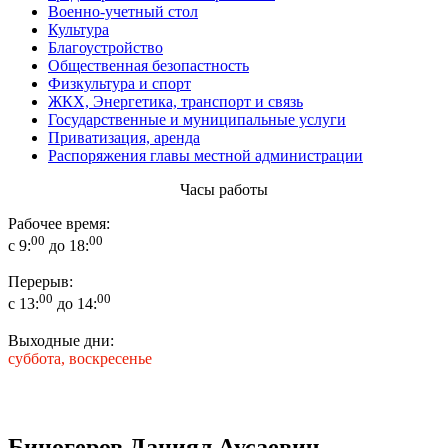
Военно-учетный стол
Культура
Благоустройство
Общественная безопастность
Физкультура и спорт
ЖКХ, Энергетика, транспорт и связь
Государственные и муниципальные услуги
Приватизация, аренда
Распоряжения главы местной администрации
Часы работы
Рабочее время:
00
00
с 9:
до 18:
Перерыв:
00
00
с 13:
до 14:
Выходные дни:
суббота, воскресенье
Биногеров Даниял Аусаевич