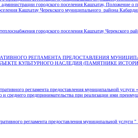
 администрации городского поселения Кашхатау, Положение о 
селения Кашхатау Черекского муниципального района Кабарди
еплоснабжения городского поселения Кашхатау Черекского рай
РАТИВНОГО РЕГЛАМЕНТА ПРЕДОСТАВЛЕНИЯ МУНИЦИП
ЪЕКТЕ КУЛЬТУРНОГО НАСЛЕДИЯ (ПАМЯТНИКЕ ИСТОРИ
стративного регламента предоставления муниципальной услуги 
о и среднего предпринимательства при реализации ими преимущ
стративного регламента предоставления муниципальной услуги 