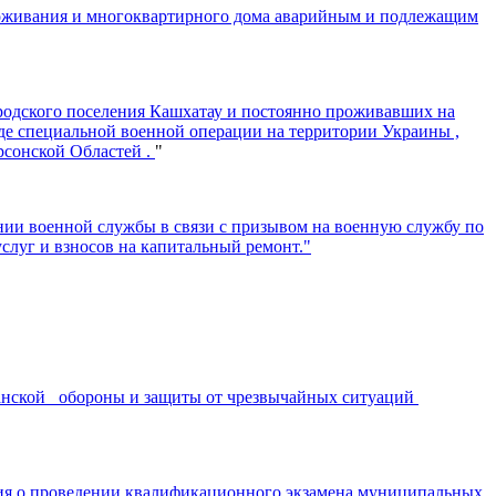
оживания и многоквартирного дома аварийным и подлежащим
родского поселения Кашхатау и постоянно проживавших на
оде специальной военной операции на территории Украины ,
рсонской Областей .
"
нии военной службы в связи с призывом на военную службу по
луг и взносов на капитальный ремонт."
жданской обороны и защиты от чрезвычайных ситуаций
ния о проведении квалификационного экзамена муниципальных