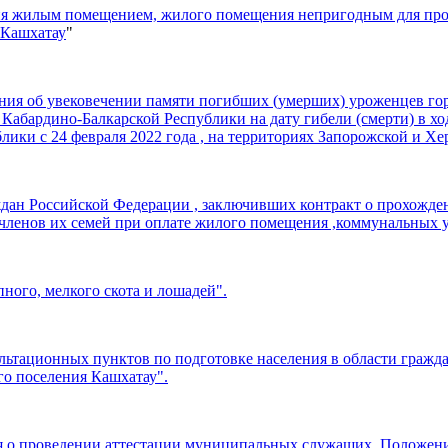
ния жилым помещением, жилого помещения непригодным для пр
 Кашхатау
"
ения об увековечении памяти погибших (умерших) уроженцев го
 Кабардино-Балкарской Республики на дату гибели (смерти) в х
ки с 24 февраля 2022 года , на территориях Запорожской и Хе
ждан Российской Федерации , заключивших контракт о прохожде
ленов их семей при оплате жилого помещения ,коммунальных ус
ного, мелкого скота и лошадей".
сультационных пунктов по подготовке населения в области гра
го поселения Кашхатау".
ния о проведении аттестации муниципальных служащих, Положе