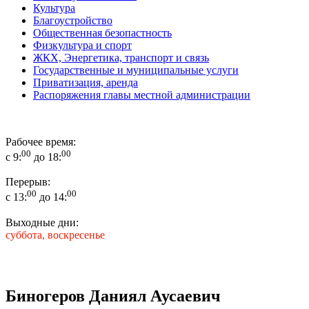
Культура
Благоустройство
Общественная безопастность
Физкультура и спорт
ЖКХ, Энергетика, транспорт и связь
Государственные и муниципальные услуги
Приватизация, аренда
Распоряжения главы местной администрации
Рабочее время:
00
00
с 9:
до 18:
Перерыв:
00
00
с 13:
до 14:
Выходные дни:
суббота, воскресенье
Биногеров Даниял Аусаевич