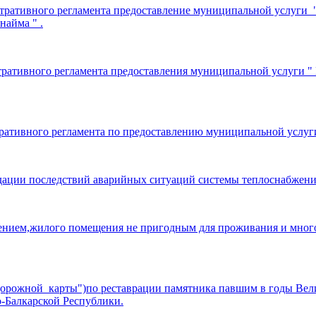
истративного регламента предоставление муниципальной услу
айма " .
стративного регламента предоставления муниципальной услуги
ративного регламента по предоставлению муниципальной услуги
идации последствий аварийных ситуаций системы теплоснабжени
нием,жилого помещения не пригодным для проживания и мног
орожной карты")по реставрации памятника павшим в годы Вели
о-Балкарской Республики.