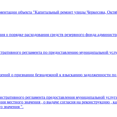
ентации объекта "Капитальный ремонт улицы Черкесова, Октябр
ния о порядке расходования средств резервного фонда админист
истративного регламента по предоставлению муниципальной усл
шений о признании безнадежной к взысканию задолженности по
нистративного регламента предоставления муниципальной услуг
ия местного значения , о выдаче согласия на реконструкцию ,
о значения ".