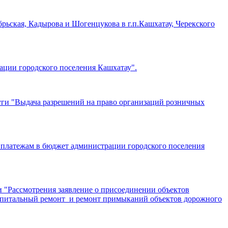
ьская, Кадырова и Шогенцукова в г.п.Кашхатау, Черекского
рации городского поселения Кашхатау".
уги "Выдача разрешений на право организаций розничных
 платежам в бюджет администрации городского поселения
и "Рассмотрения заявление о присоединении объектов
 капитальный ремонт и ремонт примыканий объектов дорожного